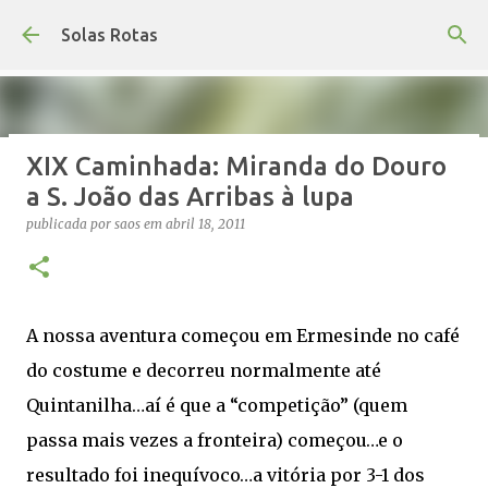
Avançar para o conteúdo principal
Solas Rotas
XIX Caminhada: Miranda do Douro
Os Solas Rotas estão de férias
a S. João das Arribas à lupa
publicada por
saos
em
julho 03, 2026
FÉRIAS
publicada por
saos
em
abril 18, 2011
0
A nossa aventura começou em Ermesinde no café
do costume e decorreu normalmente até
Quintanilha…aí é que a “competição” (quem
passa mais vezes a fronteira) começou…e o
resultado foi inequívoco…a vitória por 3-1 dos