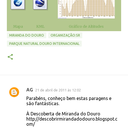
Mapa
KML
Gráfico de Altitudes
MIRANDA DO DOURO
ORGANIZAÇÃO:SR
PARQUE NATURAL DOURO INTERNACIONAL
AG
21 de abril de 2011 às 12:02
C
Parabéns, conheço bem estas paragens e
o
são fantásticas.
m
À Descoberta de Miranda do Douro
e
http://descobrirmirandadodouro.blogspot.c
om/
n