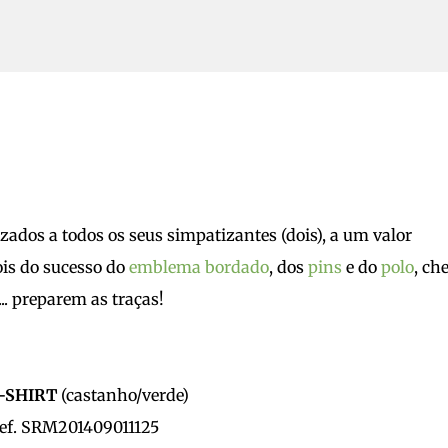
Avançar para o conteúdo principal
5
zados a todos os seus simpatizantes (dois), a um valor
ois do sucesso do
emblema bordado
, dos
pins
e do
polo
, ch
. preparem as traças!
SHIRT
(castanho/verde)
. SRM201409011125