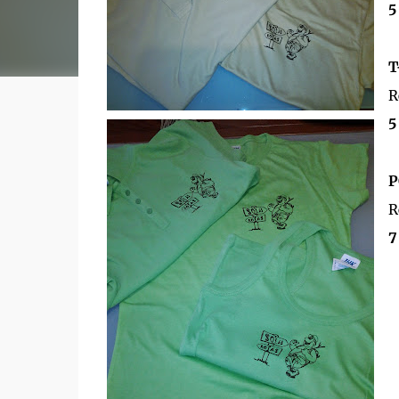
5 
T-
Ref
5 
P
Ref
7 