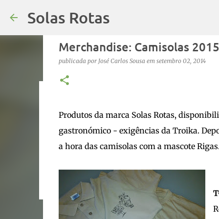
Solas Rotas
Merchandise: Camisolas 201
publicada por
José Carlos Sousa
em
setembro 02, 2014
Os Solas Rotas estão de férias
Produtos da marca Solas Rotas, disponibili
publicada por
saos
em
julho 03, 2026
FÉRIAS
gastronómico - exigências da Troika. Dep
0
a hora das camisolas com a mascote Rigas..
T-
Ref