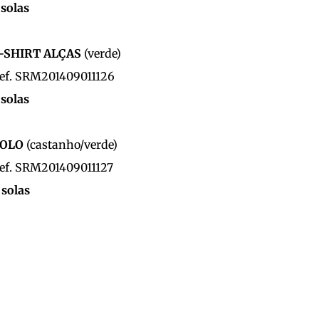
solas
SHIRT ALÇAS
(verde)
. SRM201409011126
solas
OLO
(castanho/verde)
. SRM201409011127
solas