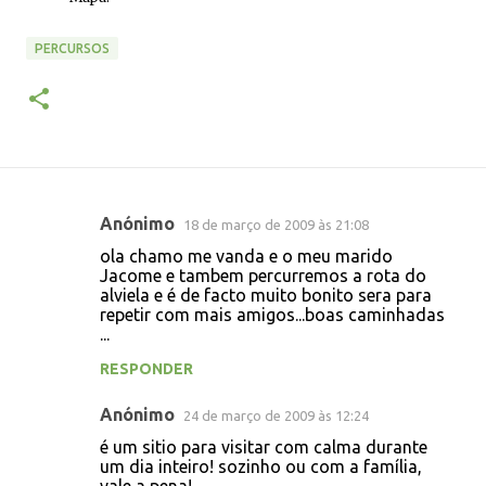
PERCURSOS
Anónimo
18 de março de 2009 às 21:08
C
ola chamo me vanda e o meu marido
o
Jacome e tambem percurremos a rota do
alviela e é de facto muito bonito sera para
m
repetir com mais amigos...boas caminhadas
e
...
n
RESPONDER
t
Anónimo
24 de março de 2009 às 12:24
á
é um sitio para visitar com calma durante
r
um dia inteiro! sozinho ou com a família,
i