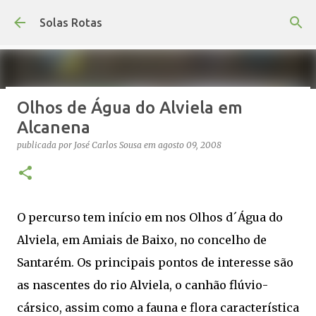
Avançar para o conteúdo principal
Solas Rotas
Olhos de Água do Alviela em
Os Solas Rotas estão de férias
Alcanena
publicada por
saos
em
julho 03, 2026
FÉRIAS
publicada por
José Carlos Sousa
em
agosto 09, 2008
0
O percurso tem início em nos Olhos d´Água do
Alviela, em Amiais de Baixo, no concelho de
Santarém. Os principais pontos de interesse são
as nascentes do rio Alviela, o canhão flúvio-
cársico, assim como a fauna e flora característica