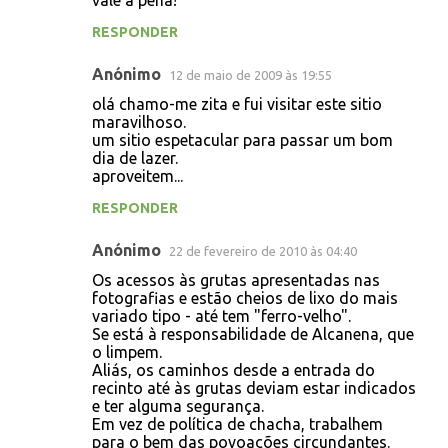
vale a pena!
o
RESPONDER
s
Anónimo
12 de maio de 2009 às 19:55
olá chamo-me zita e fui visitar este sitio
maravilhoso.
um sitio espetacular para passar um bom
dia de lazer.
aproveitem...
RESPONDER
Anónimo
22 de fevereiro de 2010 às 04:40
Os acessos às grutas apresentadas nas
fotografias e estão cheios de lixo do mais
variado tipo - até tem "ferro-velho".
Se está à responsabilidade de Alcanena, que
o limpem.
Aliás, os caminhos desde a entrada do
recinto até às grutas deviam estar indicados
e ter alguma segurança.
Em vez de política de chacha, trabalhem
para o bem das povoações circundantes.