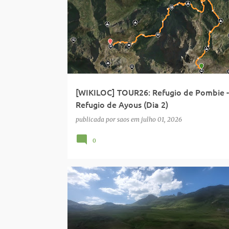
[WIKILOC] TOUR26: Refugio de Pombie -
Refugio de Ayous (Dia 2)
publicada por
saos
em
julho 01, 2026
0
MIDI D'OSSAU
ORGANIZAÇÃO: SR
PIRENÉUS