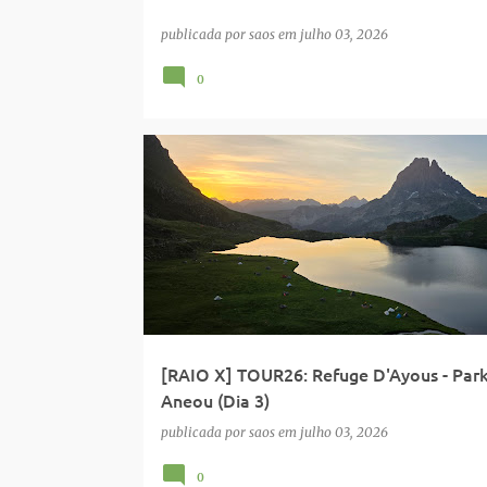
publicada por
saos
em
julho 03, 2026
0
PIRENÉUS
REFUGIO AYOUS
TOUR
[RAIO X] TOUR26: Refuge D'Ayous - Park
Aneou (Dia 3)
publicada por
saos
em
julho 03, 2026
0