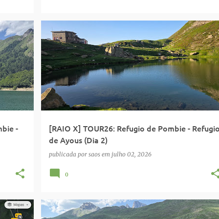
ORGANIZAÇÃO: SR
PIRENÉUS
REFUGIO AYOUS
+
REFUGIO PPOMBIE
bie -
[RAIO X] TOUR26: Refugio de Pombie - Refugi
de Ayous (Dia 2)
publicada por
saos
em
julho 02, 2026
0
FOTO GRUPO