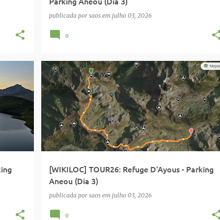
Parking Aneou (Dia 3)
publicada por
saos
em
julho 03, 2026
0
WIKILOC
ing
[WIKILOC] TOUR26: Refuge D'Ayous - Parking
Aneou (Dia 3)
publicada por
saos
em
julho 03, 2026
0