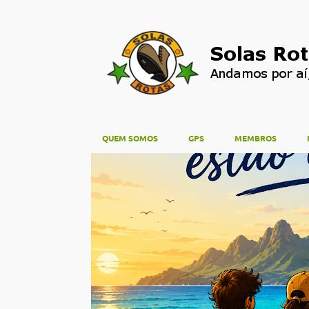
QUEM SOMOS
GPS
MEMBROS
M
FÉRIAS
e
n
s
a
g