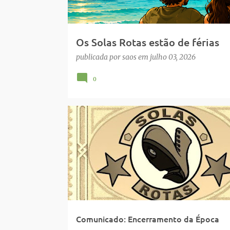
e
n
s
Os Solas Rotas estão de férias
publicada por
saos
em
julho 03, 2026
0
COMUNICADO
Comunicado: Encerramento da Época