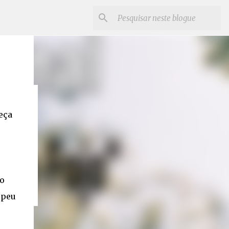
eça
o
opeu