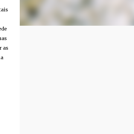
tais
ede
uas
r as
ua