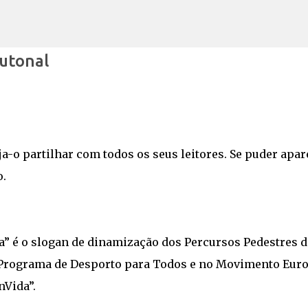
Avançar para o conteúdo principal
utonal
ja-o partilhar com todos os seus leitores. Se puder apar
o.
” é o slogan de dinamização dos Percursos Pedestres d
o Programa de Desporto para Todos e no Movimento Eur
nVida”.