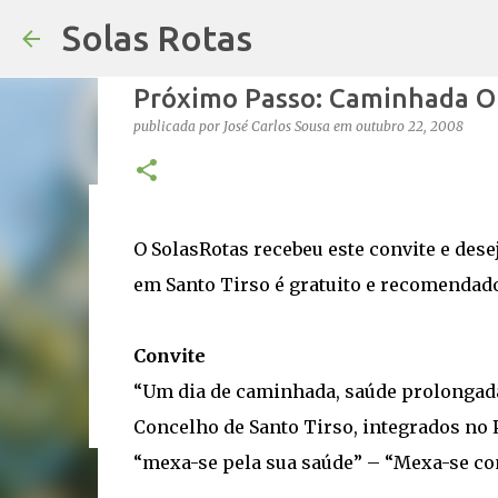
Solas Rotas
Próximo Passo: Caminhada O
publicada por
José Carlos Sousa
em
outubro 22, 2008
Os Solas Rotas estão de férias
O SolasRotas recebeu este convite e dese
publicada por
saos
em
julho 03, 2026
FÉRIAS
em Santo Tirso é gratuito e recomendad
0
Convite
“Um dia de caminhada, saúde prolongada
Concelho de Santo Tirso, integrados n
“mexa-se pela sua saúde” – “Mexa-se co