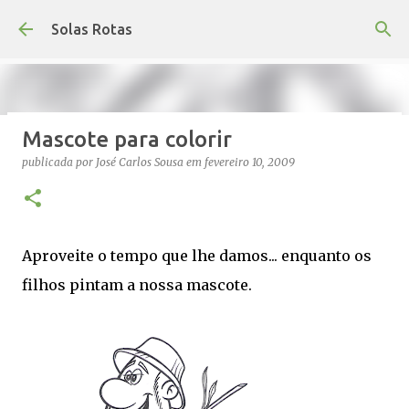
Avançar para o conteúdo principal
Solas Rotas
Mascote para colorir
Os Solas Rotas estão de férias
publicada por
José Carlos Sousa
em
fevereiro 10, 2009
publicada por
saos
em
julho 03, 2026
FÉRIAS
0
Aproveite o tempo que lhe damos... enquanto os
filhos pintam a nossa mascote.