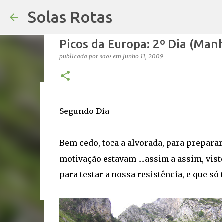
Solas Rotas
Picos da Europa: 2º Dia (Manh
publicada por
saos
em
junho 11, 2009
Os Solas Rotas estão de férias
Segundo Dia
publicada por
saos
em
julho 03, 2026
FÉRIAS
0
Bem cedo, toca a alvorada, para preparar
motivação estavam ....assim a assim, vi
para testar a nossa resistência, e que só 