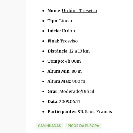
Nome
:
Urdón - Tresviso
Tipo
: Linear
Início:
Urdón
Final:
Tresviso
Distância
: 12 a 13 km
Tempo:
4h 00m
Altura Min:
80 m
Altura Max:
900 m
Grau
: Moderado/Dificil
Data
: 2009.06.11
Participantes SR
: Saos; Francis
CAMINHADAS
PICOS DA EUROPA