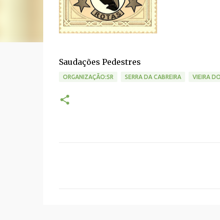
Saudações Pedestres
ORGANIZAÇÃO:SR
SERRA DA CABREIRA
VIEIRA D
C
o
m
e
n