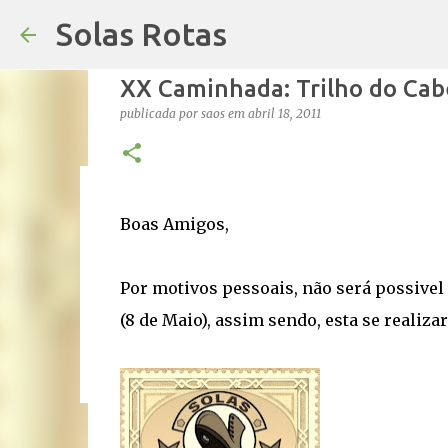
Solas Rotas
XX Caminhada: Trilho do Cabe
publicada por
saos
em
abril 18, 2011
Os Solas Rotas estão de férias
Boas Amigos,
publicada por
saos
em
julho 03, 2026
FÉRIAS
0
Por motivos pessoais, não será possivel
(8 de Maio), assim sendo, esta se realiz