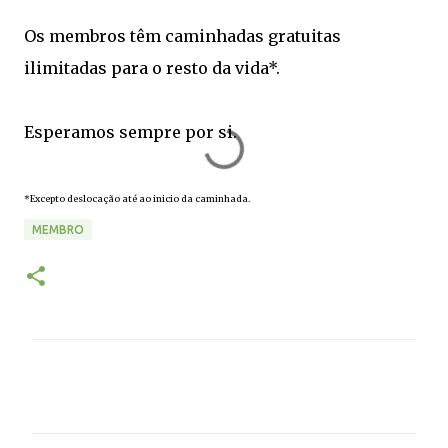
Os membros têm caminhadas gratuitas
ilimitadas para o resto da vida*.
Esperamos sempre por si.
*
Excepto
deslocação até ao inicio da caminhada.
MEMBRO
C
o
m