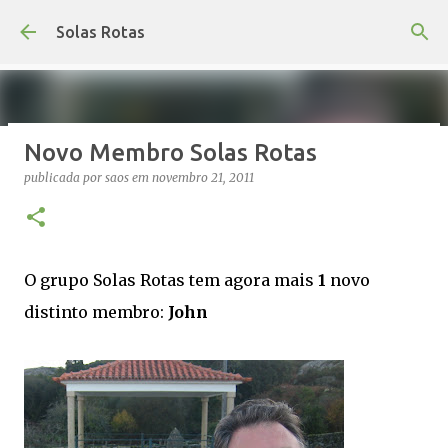
Avançar para o conteúdo principal
Solas Rotas
Novo Membro Solas Rotas
Os Solas Rotas estão de férias
publicada por
saos
em
novembro 21, 2011
publicada por
saos
em
julho 03, 2026
FÉRIAS
0
O grupo Solas Rotas tem agora mais
1
novo
distinto
membro:
John