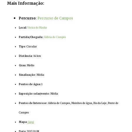
Mais Informação:
Percurso
:
Percurso de Campos
Local
:
Vieira do Minho
Partida/Chegada:
Aldeia de Campos
Tipo
: Circular
Distância
: 14 km
Grau
: Médio
Sinalização:
Média
Pontos de água:
1
Exposição solar/vento:
Média
Pontos de Interesse:
Aldeia de Campos, Moinhos de água, Rio da Laje, Ponte de
Campos
Mapa
:
Aqui
Data
: 2012.01.08