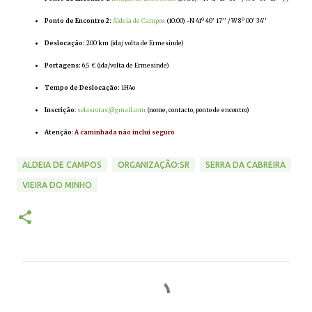
Ponto de
Encontro
2:
Aldeia de Campos
(10:00) -N 41º 40' 17'' / W 8º 00' 34''
Deslocação:
200 km (ida/ volta de Ermesinde)
Portagens:
6,5 € (ida/volta de Ermesinde)
Tempo de Deslocação:
1H4o
Inscrição
:
solasrotas@gmail.com
(nome, contacto, ponto de encontro)
Atenção
:
A caminhada não inclui seguro
ALDEIA DE CAMPOS
ORGANIZAÇÃO:SR
SERRA DA CABREIRA
VIEIRA DO MINHO
C
o