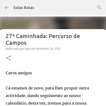
Avançar para o conteúdo principal
Solas Rotas
27ª Caminhada: Percurso de
Os Solas Rotas estão de férias
Campos
publicada por
saos
em
julho 03, 2026
FÉRIAS
publicada por
saos
em
dezembro 28, 2011
0
Caros amigos
Cá estamos de novo, para lhes propor outra
actividade, dando seguimento ao nosso
calendário, desta vez, iremos para a nossa