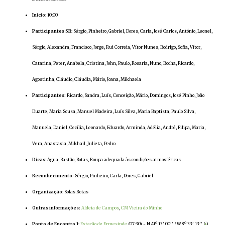
Inicio
: 10:00
Participantes SR
: Sérgio, Pinheiro, Gabriel, Dores, Carla, José Carlos, António, Leonel,
Sérgio, Alexandra, Francisco, Jorge, Rui Correia, Vítor Nunes, Rodrigo, Sofia, Vítor,
Catarina, Peter, Anabela, Cristina, John, Paulo, Rosaria, Nuno, Rocha, Ricardo,
Agostinha, Cláudio, Cláudia, Mário, Joana, Mikhaela
Participantes:
Ricardo, Sandra, Luís, Conceição, Mário, Domingos, José Pinho, João
Duarte, Maria Sousa, Manuel Madeira, Luís Silva, Maria Baptista, Paulo Silva,
Manuela, Daniel, Cecília, Leonardo, Eduardo, Arminda, Adélia, André, Filipa, Maria,
Vera, Anastasia, Mikhail, Julieta, Pedro
Dicas
: Água, Bastão, Botas, Roupa adequada às condições atmosféricas
Reconhecimento:
Sérgio, Pinheiro, Carla, Dores, Gabriel
Organização
: Solas Rotas
Outras informações:
Aldeia de Campos
,
CM Vieira do Minho
Ponto de Encontro 1
:
Estação de Ermesinde
(07:30) - N 41º 13' 00'' / W 8º 33' 13'' (
+
)