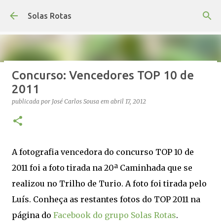
Avançar para o conteúdo principal
Solas Rotas
Concurso: Vencedores TOP 10 de
Os Solas Rotas estão de férias
2011
publicada por
saos
em
julho 03, 2026
FÉRIAS
publicada por
José Carlos Sousa
em
abril 17, 2012
0
A fotografia vencedora do concurso TOP 10 de
2011 foi a foto tirada na 20ª Caminhada que se
realizou no Trilho de Turio. A foto foi tirada pelo
Luís. Conheça as restantes fotos do TOP 2011 na
página do
Facebook do grupo Solas Rotas
.