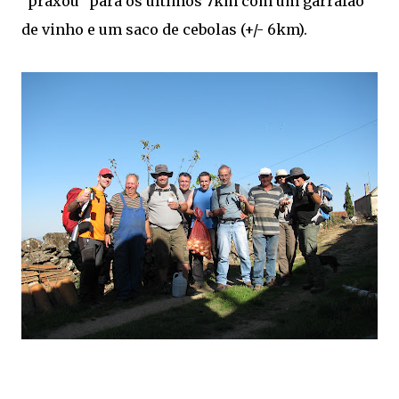
"praxou" para os últimos 7km com um garrafão
de vinho e um saco de cebolas (+/- 6km).