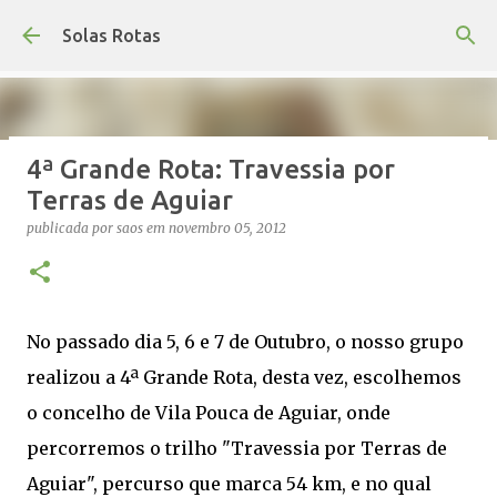
Avançar para o conteúdo principal
Solas Rotas
4ª Grande Rota: Travessia por
Os Solas Rotas estão de férias
Terras de Aguiar
publicada por
saos
em
julho 03, 2026
FÉRIAS
publicada por
saos
em
novembro 05, 2012
0
No passado dia 5, 6 e 7 de Outubro, o nosso grupo
realizou a 4ª Grande Rota, desta vez, escolhemos
o concelho de Vila Pouca de Aguiar, onde
percorremos o trilho "Travessia por Terras de
Aguiar", percurso que marca 54 km, e no qual