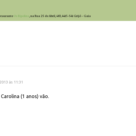
estaurante
Os Ripolins
, na Rua 25 de Abril, 483, 4415-541 Grijó - Gaia
2013 às 11:31
 Carolina (1 anos) vão.