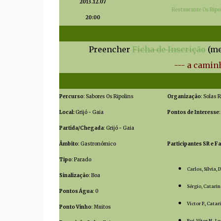
2013.12.07
Restaurante Os Ripo
20:00
Preencher
Ficha de Inscrição
(me
--- a
caminha
Percurso
: Sabores Os Ripolins
Organização
: Solas 
Local:
Grijó - Gaia
Pontos de Interesse
Partida/Chegada
: Grijó - Gaia
Âmbito
: Gastronómico
Participantes SR e Fa
Tipo
: Parado
Carlos, Sílvia, 
Sinalização
: Boa
Sérgio, Catarin
Pontos Água
: 0
Victor P., Catar
Ponto Vinho
: Muitos
Rui, Vítor N., Lu