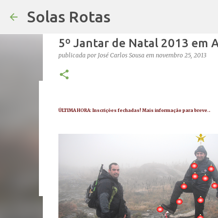
Solas Rotas
5º Jantar de Natal 2013 em 
publicada por
José Carlos Sousa
em
novembro 25, 2013
Os Solas Rotas estão de férias
.
ÚLTIMA HORA: Inscrições fechadas! Mais informação para breve.
publicada por
saos
em
julho 03, 2026
FÉRIAS
0