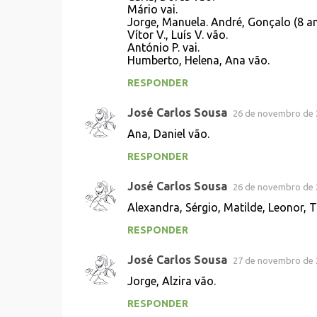
á
Mário vai.
r
Jorge, Manuela. André, Gonçalo (8 an
Vítor V., Luís V. vão.
i
António P. vai.
o
Humberto, Helena, Ana vão.
s
RESPONDER
José Carlos Sousa
26 de novembro de 
Ana, Daniel vão.
RESPONDER
José Carlos Sousa
26 de novembro de 
Alexandra, Sérgio, Matilde, Leonor, 
RESPONDER
José Carlos Sousa
27 de novembro de 
Jorge, Alzira vão.
RESPONDER