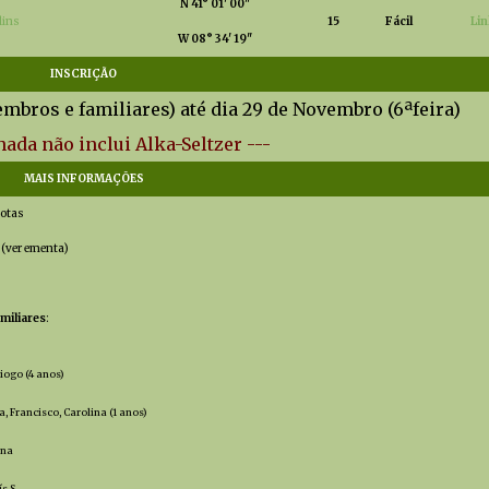
N 41° 01' 00"
lins
15
Fácil
Li
W 08° 34' 19"
INSCRIÇÃO
mbros e familiares) até dia 29 de Novembro (6ªfeira)
da não inclui Alka-Seltzer
---
MAIS INFORMAÇÕES
Rotas
: (ver ementa)
miliares
:
Diogo (4 anos)
a, Francisco, Carolina (1 anos)
ina
ís S.