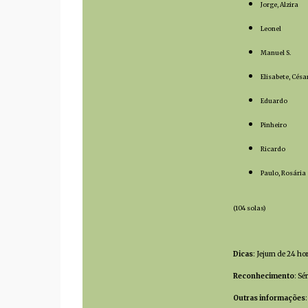
Jorge, Alzira
Leonel
Manuel S.
Elisabete, Césa
Eduardo
Pinheiro
Ricardo
Paulo, Rosária
(104 solas)
Dicas
: Jejum de 24 ho
Reconhecimento
: Sé
Outras informações
: