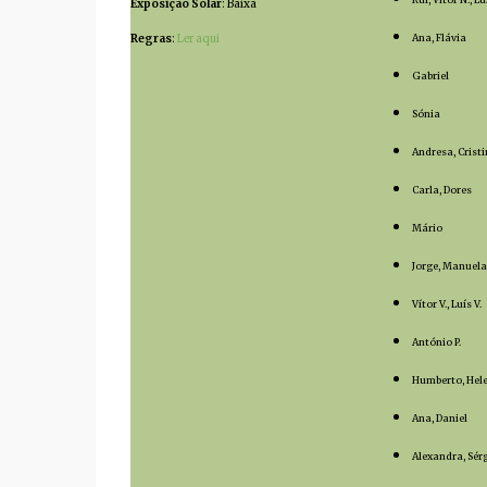
Exposição Solar
: Baixa
Regras
:
Ler aqui
Ana, Flávia
Gabriel
Sónia
Andresa, Crist
Carla, Dores
Mário
Jorge, Manuela
Vítor V., Luís V.
António P.
Humberto, Hele
Ana, Daniel
Alexandra, Sérg