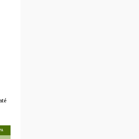
até
PA