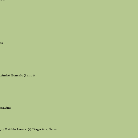
ina
. André, Gonçalo (8 anos)
na, Ana
io, Matilde, Leonor, (?) Tiago, Ana, Óscar