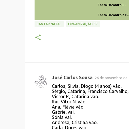
Ponto Encontro 1
: -
Ponto Encontro 2
: R
JANTAR NATAL
ORGANIZAÇÃO:SR
José Carlos Sousa
26 de novembro de 
C
Carlos, Sílvia, Diogo (4 anos) vão.
o
Sérgio, Catarina, Francisco Carvalho,
Victor P., Catarina vão.
m
Rui, Vítor N. vão.
e
Ana, Flávia vão.
Gabriel vai.
n
Sónia vai.
t
Andresa, Cristina vão.
Carla, Dores vão.