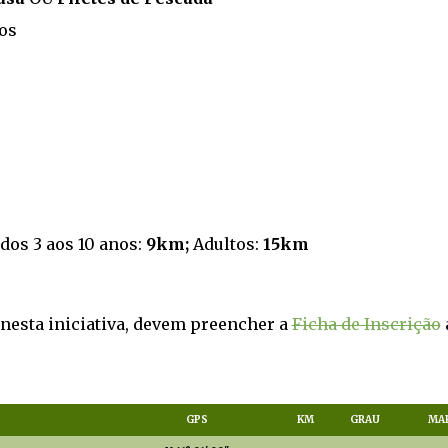
hos
 dos 3 aos 10 anos:
9km;
Adultos:
15km
nesta iniciativa, devem preencher a
Ficha de Inscrição
GPS
KM
GRAU
MA