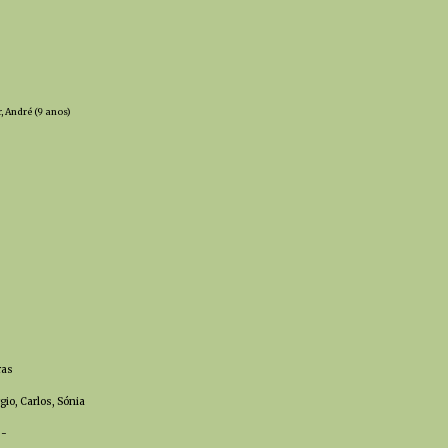
r, André (9 anos)
ras
rgio, Carlos, Sónia
 -