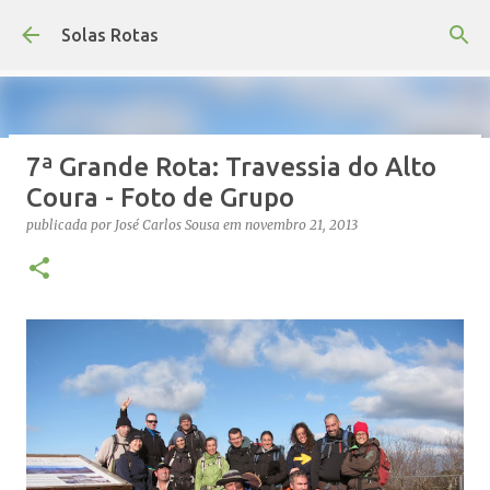
Avançar para o conteúdo principal
Solas Rotas
7ª Grande Rota: Travessia do Alto
Os Solas Rotas estão de férias
Coura - Foto de Grupo
publicada por
saos
em
julho 03, 2026
FÉRIAS
publicada por
José Carlos Sousa
em
novembro 21, 2013
0