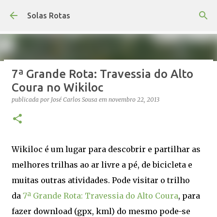
Avançar para o conteúdo principal
Solas Rotas
7ª Grande Rota: Travessia do Alto
Os Solas Rotas estão de férias
Coura no Wikiloc
publicada por
saos
em
julho 03, 2026
FÉRIAS
publicada por
José Carlos Sousa
em
novembro 22, 2013
0
Wikiloc é um lugar para descobrir e partilhar as
melhores trilhas ao ar livre a pé, de bicicleta e
muitas outras atividades. Pode visitar o trilho
da
7ª Grande Rota: Travessia do Alto Coura
, para
fazer download (gpx, kml) do mesmo pode-se