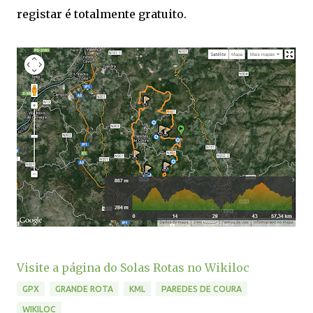
registar é totalmente gratuito.
Visite a página do Solas Rotas no Wikiloc
GPX
GRANDE ROTA
KML
PAREDES DE COURA
WIKILOC