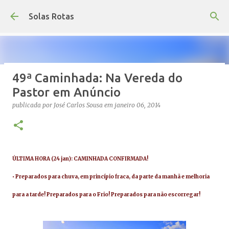
Avançar para o conteúdo principal
Solas Rotas
49ª Caminhada: Na Vereda do
Os Solas Rotas estão de férias
Pastor em Anúncio
publicada por
saos
em
julho 03, 2026
FÉRIAS
publicada por
José Carlos Sousa
em
janeiro 06, 2014
0
ÚLTIMA HORA (24 jan): CAMINHADA CONFIRMADA!
• Preparados para chuva, em princípio fraca, da parte da manhã e melhoria
para a tarde! Preparados para o Frio! Preparados para não escorregar!