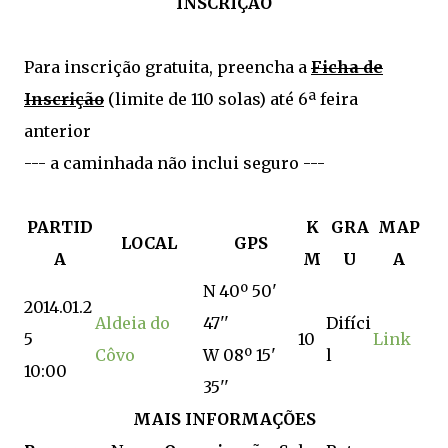
INSCRIÇÃO
Para inscrição gratuita, preencha a
Ficha de
Inscrição
(limite de 110 solas) até 6ª feira
anterior
--- a caminhada não inclui seguro ---
PARTID
K
GRA
MAP
LOCAL
GPS
A
M
U
A
N 40º 50'
2014.01.2
Aldeia do
47''
Difíci
5
10
Link
Côvo
W 08º 15'
l
10:00
35''
MAIS INFORMAÇÕES