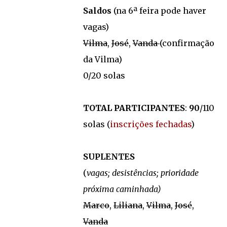
Saldos
(na 6ª feira pode haver
vagas)
Vilma
,
José
,
Vanda
(confirmação
da Vilma)
0/20 solas
TOTAL PARTICIPANTES
:
90
/110
solas (
inscrições fechadas
)
SUPLENTES
(
vagas; desistências; prioridade
próxima caminhada)
Marco
,
Liliana
,
Vilma
,
José
,
Vanda