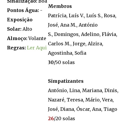
Sinalização:
Boa
Membros
Pontos Água:
-
Patrícia, Luís V., Luís S., Rosa,
Exposição
José, Ana M., António
Solar:
Alto
S., Domingos, Adelino, Flávia,
Almoço:
Volante
Carlos M., Jorge, Alzira,
Regras:
Ler Aqui
Agostinha, Sofia
30
/50 solas
Simpatizantes
António, Lina, Mariana, Dinis,
Nazaré, Teresa, Mário, Vera,
José, Diana, Óscar, Ana, Tiago
26
/20 solas