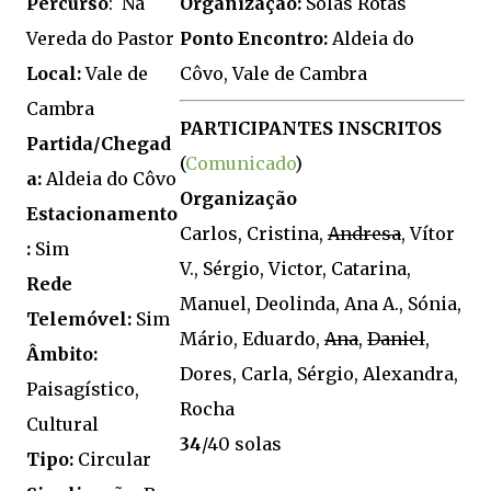
Percurso
: Na
Organização:
Solas Rotas
Vereda do Pastor
Ponto Encontro:
Aldeia do
Local:
Vale de
Côvo, Vale de Cambra
Cambra
PARTICIPANTES INSCRITOS
Partida/Chegad
(
Comunicado
)
a:
Aldeia do Côvo
Organização
Estacionamento
Carlos, Cristina,
Andresa
, Vítor
:
Sim
V., Sérgio, Victor, Catarina,
Rede
Manuel, Deolinda, Ana A., Sónia,
Telemóvel:
Sim
Mário, Eduardo,
Ana
,
Daniel
,
Âmbito:
Dores, Carla, Sérgio, Alexandra,
Paisagístico,
Rocha
Cultural
34
/40 solas
Tipo:
Circular