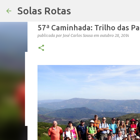
Solas Rotas
57ª Caminhada: Trilho das Pa
publicada por
José Carlos Sousa
em
outubro 28, 2014
Os Solas Rotas estão de férias
publicada por
saos
em
julho 03, 2026
FÉRIAS
0