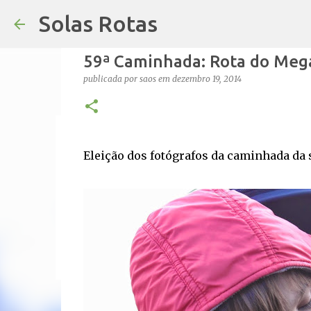
Solas Rotas
59ª Caminhada: Rota do Mega
publicada por
saos
em
dezembro 19, 2014
Os Solas Rotas estão de férias
Eleição dos fotógrafos da caminhada da s
publicada por
saos
em
julho 03, 2026
FÉRIAS
0