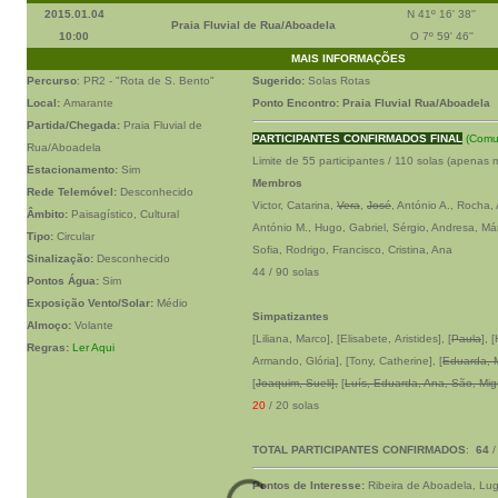
2015.01.04
N 41º 16' 38''
Praia Fluvial de Rua/Aboadela
10:00
O 7º 59' 46''
MAIS INFORMAÇÕES
Percurso
: PR2 - "Rota de S. Bento"
Sugerido:
Solas Rotas
Local:
Amarante
Ponto Encontro: Praia Fluvial Rua/Aboadela
Partida/Chegada:
Praia Fluvial de
PARTICIPANTES CONFIRMADOS FINAL
(Comu
Rua/Aboadela
Limite de 55 participantes / 110 solas
(apenas 
Estacionamento:
Sim
Membros
Rede Telemóvel:
Desconhecido
Victor, Catarina,
Vera
,
José
, António A., Rocha,
Âmbito:
Paisagístico, Cultural
António M., Hugo, Gabriel, Sérgio, Andresa, Már
Tipo:
Circular
Sofia, Rodrigo, Francisco, Cristina, Ana
Sinalização:
Desconhecido
44 / 90 solas
Pontos Água:
Sim
Exposição Vento/Solar:
Médio
Simpatizantes
Almoço:
Volante
[Liliana, Marco], [Elisabete, Aristides], [
Paula
], 
Regras:
Ler Aqui
Armando, Glória], [Tony, Catherine], [
Eduarda, 
[
Joaquim, Sueli],
[
Luís, Eduarda, Ana, São, Mig
20
/ 20 solas
TOTAL PARTICIPANTES CONFIRMADOS
:
64
/
Pontos de Interesse:
Ribeira de Aboadela, Lug