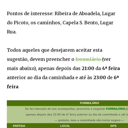
Pontos de interesse: Ribeira de Aboadela, Lugar
do Picoto, os caminhos, Capela S. Bento, Lugar
Rua.
Todos aqueles que desejarem aceitar esta
sugestão, devem preencher o
formulário
(ver
mais abaixo), apenas depois das
21:00
da
4ª feira
anterior ao dia da caminhada e até às
23:00
de
6ª
feira
FORMULÁRIO
Se faz intenção de nos acompanhar, preencha o seguinte
FORMULÁRIO
(
apenas depois das
21:00
da
4ª feira
anterior ao dia da caminhada e até 
--- gratuito, mas a caminhada não inclui seguro ---
PARTIDA
LOCAL
GPS