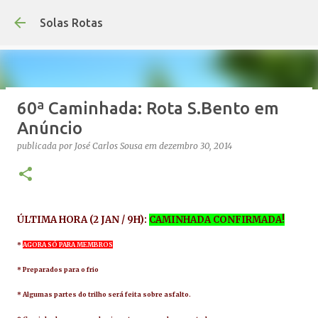
Avançar para o conteúdo principal
Solas Rotas
60ª Caminhada: Rota S.Bento em
Os Solas Rotas estão de férias
Anúncio
publicada por
saos
em
julho 03, 2026
FÉRIAS
publicada por
José Carlos Sousa
em
dezembro 30, 2014
0
ÚLTIMA HORA (2 JAN / 9H):
CAMINHADA CONFIRMADA!
*
AGORA SÓ PARA MEMBROS
* Preparados para o frio
* A
lgumas partes do trilho será feita sobre asfalto.