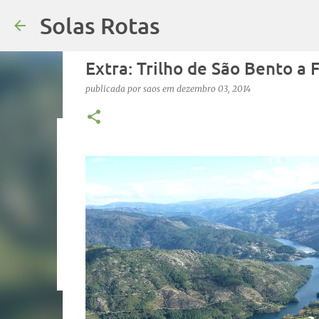
Solas Rotas
Extra: Trilho de São Bento a 
publicada por
saos
em
dezembro 03, 2014
Os Solas Rotas estão de férias
publicada por
saos
em
julho 03, 2026
FÉRIAS
0