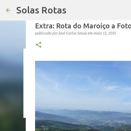
Solas Rotas
Extra: Rota do Maroiço a Fot
publicada por
José Carlos Sousa
em
maio 12, 2015
Os Solas Rotas estão de férias
publicada por
saos
em
julho 03, 2026
FÉRIAS
0