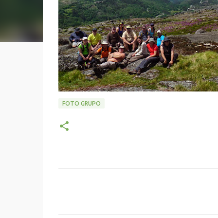
FOTO GRUPO
C
o
m