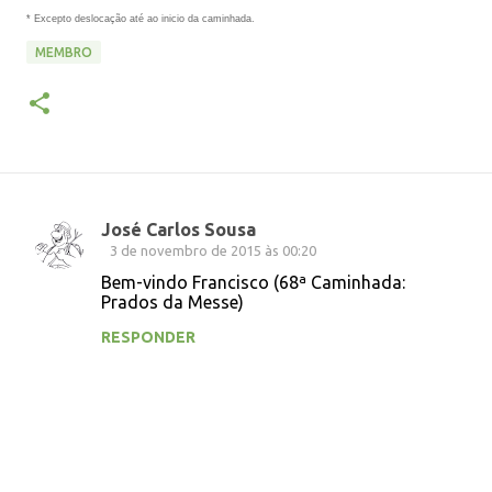
* Excepto deslocação até ao inicio da caminhada.
MEMBRO
José Carlos Sousa
C
3 de novembro de 2015 às 00:20
o
Bem-vindo Francisco (68ª Caminhada:
Prados da Messe)
m
e
RESPONDER
n
t
á
r
i