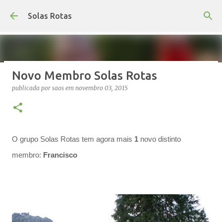
Avançar para o conteúdo principal
Solas Rotas
Novo Membro Solas Rotas
Os Solas Rotas estão de férias
publicada por
saos
em
novembro 03, 2015
publicada por
saos
em
julho 03, 2026
FÉRIAS
0
O grupo Solas Rotas tem agora mais
1
novo distinto
membro:
Francisco