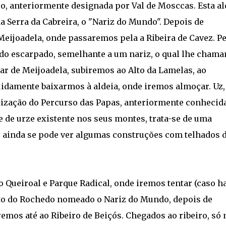
so, anteriormente designada por Val de Mosccas. Esta al
a Serra da Cabreira, o "Nariz do Mundo". Depois de
eijoadela, onde passaremos pela a Ribeira de Cavez. Pe
o escarpado, semelhante a um nariz, o qual lhe chama
r de Meijoadela, subiremos ao Alto da Lamelas, ao
guidamente baixarmos à aldeia, onde iremos almoçar. Uz,
lização do Percurso das Papas, anteriormente conhecid
e de urze existente nos seus montes, trata-se de uma
e ainda se pode ver algumas construções com telhados 
 Queiroal e Parque Radical, onde iremos tentar (caso ha
lto do Rochedo nomeado o Nariz do Mundo, depois de
remos até ao Ribeiro de Beiçós. Chegados ao ribeiro, só 