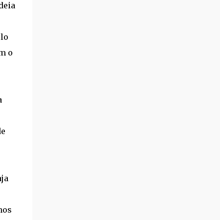
deia
lo
m o
a
de
ja
nos