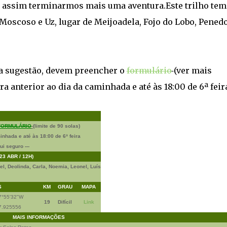
ra assim terminarmos mais uma aventura.Este trilho tem
Moscoso e Uz, lugar de Meijoadela, Fojo do Lobo, Pened
ta sugestão, devem preencher o
formulário
(ver mais
ra anterior ao dia da caminhada e até às 18:00 de 6ª feir
FORMULÁRIO
(limite de 90 solas)
inhada e até às 18
:00
de
6ª feira
ui seguro ---
3 ABR / 12H)
uel, Deolinda, Carla, Noemia, Leonel, Luís
S
KM
GRAU
MAPA
7°55'32"W
19
Difícil
Link
7.925556
MAIS INFORMAÇÕES