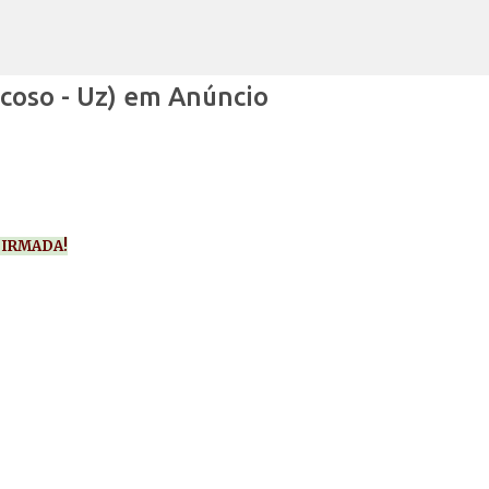
Avançar para o conteúdo principal
scoso - Uz) em Anúncio
IRMADA!