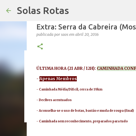
Solas Rotas
Extra: Serra da Cabreira (Mo
publicada por
saos
em
abril 20, 2016
Os Solas Rotas estão de férias
ÚLTIMA HORA (21 ABR / 12H):
CAMINHADA CONF
publicada por
saos
em
julho 03, 2026
FÉRIAS
-
Apenas Membros
0
- Caminhada Média/Dificil, cerca de 19km
- Declives acentuados
- Aconselha-se o uso de botas, bastão e muda de roupa (final)
- Caminhada sem reconhecimento, preparados para tudo