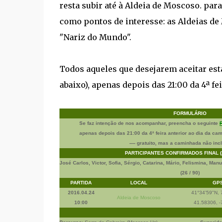
resta subir até à Aldeia de Moscoso. pa
como pontos de interesse: as Aldeias de 
"Nariz do Mundo".
Todos aqueles que desejarem aceitar es
abaixo), apenas depois das 21:00 da 4ª fei
FORMULÁRIO
Se faz intenção de nos acompanhar, preencha o seguinte
apenas depois das
21:00
da
4ª feira
anterior ao dia da cam
---- gratuito, mas a caminhada não incl
PARTICIPANTES CONFIRMADOS FINAL (2
José Carlos, Victor, Sofia, Sérgio, Catarina, Mário, Felismina, Man
(26 / 90)
PARTIDA
LOCAL
GP
2016.04.24
41°34'59"N, 
Aldeia de Moscoso
10:00
41.58306, -