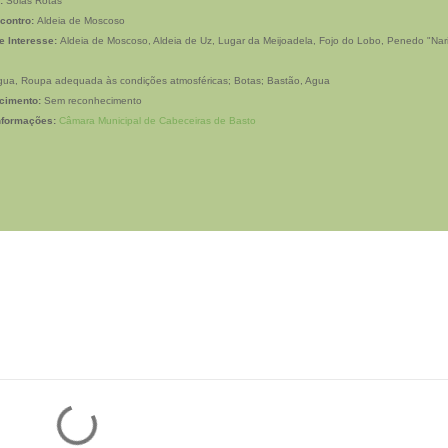
:
Solas Rotas
contro:
Aldeia de Moscoso
e Interesse:
Aldeia de Moscoso, Aldeia de Uz, Lugar da Meijoadela, Fojo do Lobo, Penedo "Nar
ua, Roupa adequada às condições atmosféricas; Botas; Bastão, Agua
cimento:
Sem reconhecimento
nformações:
Câmara Municipal de Cabeceiras de Basto