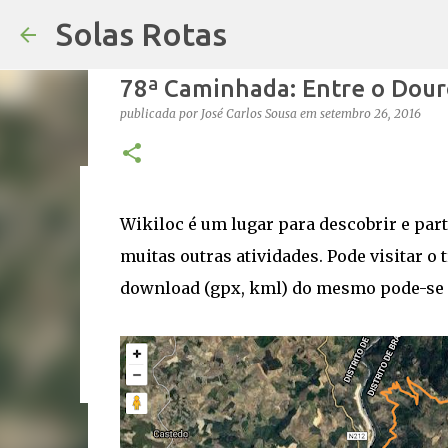
Solas Rotas
78ª Caminhada: Entre o Douro
publicada por
José Carlos Sousa
em
setembro 26, 2016
Os Solas Rotas estão de férias
Wikiloc é um lugar para descobrir e parti
publicada por
saos
em
julho 03, 2026
FÉRIAS
muitas outras atividades. Pode visitar o 
0
download (gpx, kml) do mesmo pode-se re