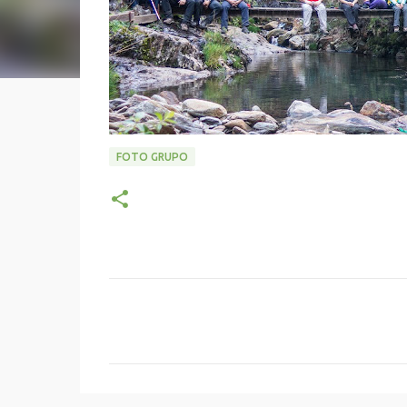
FOTO GRUPO
C
o
m
e