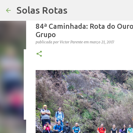
Solas Rotas
84ª Caminhada: Rota do Ouro
Grupo
publicada por
Victor Parente
em
março 21, 2017
Os Solas Rotas estão de férias
publicada por
saos
em
julho 03, 2026
FÉRIAS
0