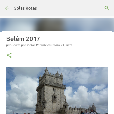
Avançar para o conteúdo principal
Solas Rotas
Belém 2017
Os Solas Rotas estão de férias
publicada por
Victor Parente
em
maio 23, 2017
publicada por
saos
em
julho 03, 2026
FÉRIAS
0