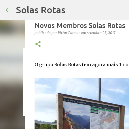
Solas Rotas
Novos Membros Solas Rotas
publicada por
Victor Parente
em
setembro 25, 2017
Os Solas Rotas estão de férias
O grupo Solas Rotas tem agora mais 1 n
publicada por
saos
em
julho 03, 2026
FÉRIAS
0