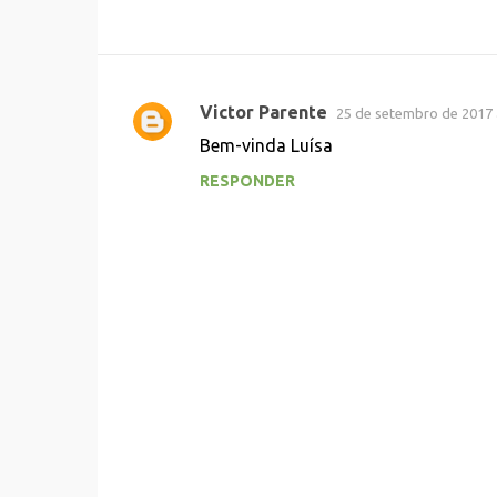
Victor Parente
25 de setembro de 2017 
C
Bem-vinda Luísa
o
RESPONDER
m
e
n
t
á
r
i
o
s