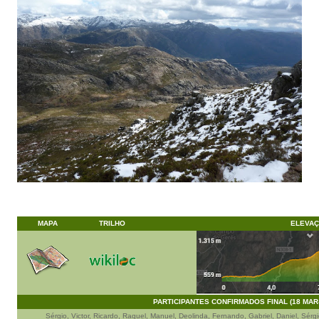
MAPA
TRILHO
ELEVA
PARTICIPANTES CONFIRMADOS FINAL (18 MAR-
Sérgio, Victor, Ricardo, Raquel, Manuel, Deolinda, Fernando, Gabriel, Daniel, Sérgi