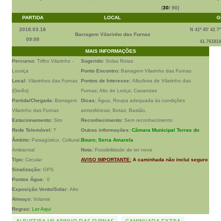
(
30
/ 90)
PARTIDA
LOCAL
G
2018.03.18
N 41º 45' 42.7'
Barragem Vilarinho das Furnas
09:00
41.761814
MAIS INFORMAÇÕES
Percurso
: Trilho Vilarinho -
Sugerido:
Solas Rotas
Louriça
Ponto Encontro:
Barragem Vilarinho das Furnas
Local:
Vilarinhos das Furnas
Pontos de Interesse:
Albufeira de Vilarinho das
(Gerês)
Furnas; Alto de Loriça; Casarotas
Partida/Chegada:
Barragem
Dicas:
Água, Roupa adequada às condições
Vilarinho das Furnas
atmosféricas; Botas; Bastão,
Estacionamento:
Sim
Reconhecimento:
Sem reconhecimento
Rede Telemóvel:
?
Outras informações:
Câmara Municipal Terras do
Âmbito:
Paisagístico, Cultural,
Bouro
;
Serra Amarela
Ambiental
Nota:
Possibilidade de ter neve
Tipo:
Circular
AVISO IMPORTANTE:
A caminhada não inclui seguro
Sinalização:
GPS
Pontos Água:
0
Exposição Vento/Solar:
Alto
Almoço:
Volante
Regras:
Ler Aqui