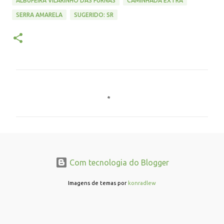
ALBUFEIRA VILARINHO DAS FURNAS
CAMINHADA EXTRA
SERRA AMARELA
SUGERIDO: SR
C
o
m
e
n
t
Com tecnologia do Blogger
á
r
Imagens de temas por
konradlew
i
o