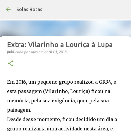
Avançar para o conteúdo princip
Solas Rotas
Extra: Vilarinho a Louriça à Lupa
Os Solas Rotas estão de férias
publicada por
saos
em
abril 01, 2018
publicada por
saos
em
julho 03, 2026
FÉRIAS
0
Em 2016, um pequeno grupo realizou a GR34, e
esta passagem (Vilarinho, Louriça) ficou na
memória, pela sua exigência, quer pela sua
paisagem.
Desde desse momento, ficou decidido um dia o
grupo realizaria uma actividade nesta área, e