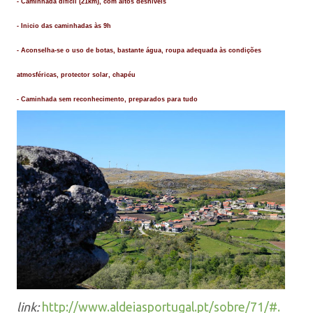
- Caminhada
difícil
(21km), com altos desníveis
- Inicio das caminhadas às 9h
- Aconselha-se o uso de botas, bastante água, roupa adequada às condições
atmosféricas, protector solar, chapéu
- Caminhada sem reconhecimento, preparados para tudo
link:
http://www.aldeiasportugal.pt/sobre/71/#.