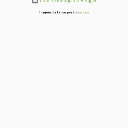
Com tecnologia do Blogger
á
r
Imagens de temas por
konradlew
i
o
s