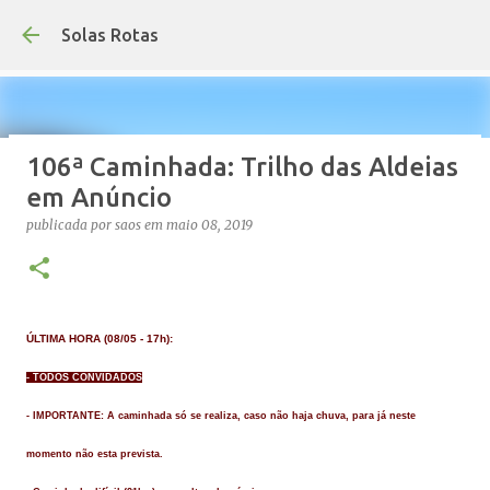
Avançar para o conteúdo princip
Solas Rotas
106ª Caminhada: Trilho das Aldeias
Os Solas Rotas estão de férias
em Anúncio
publicada por
saos
em
julho 03, 2026
FÉRIAS
publicada por
saos
em
maio 08, 2019
0
ÚLTIMA HORA (08/05 - 17h):
- TODOS CONVIDADOS
- IMPORTANTE:
A caminhada só se realiza, caso não haja chuva, para já neste
momento não esta prevista.