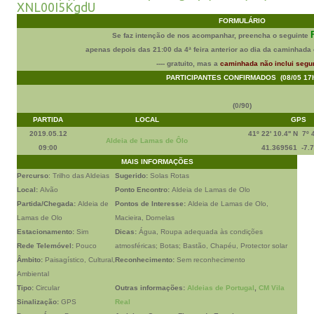
XNL00I5KgdU
FORMULÁRIO
Se faz intenção de nos acompanhar, preencha o seguinte
apenas depois das 21:00 da 4ª feira anterior ao dia da caminhada e
---- gratuito, mas a
caminhada não inclui segu
PARTICIPANTES CONFIRMADOS (08/05 17h
(
0
/90)
PARTIDA
LOCAL
GPS
2019.05.12
41º 22' 10.4'' N 7º 4
Aldeia de Lamas de Ôlo
09:00
41.369561 -7.
MAIS INFORMAÇÕES
Percurso
: Trilho das Aldeias
Sugerido:
Solas Rotas
Local:
Alvão
Ponto Encontro:
Aldeia de Lamas de Olo
Partida/Chegada:
Aldeia de
Pontos de Interesse:
Aldeia de Lamas de Olo,
Lamas de Olo
Macieira, Dornelas
Estacionamento:
Sim
Dicas:
Água, Roupa adequada às condições
Rede Telemóvel:
Pouco
atmosféricas; Botas; Bastão, Chapéu, Protector solar
Âmbito:
Paisagístico, Cultural,
Reconhecimento:
Sem reconhecimento
Ambiental
Tipo:
Circular
Outras informações:
Aldeias de Portugal
,
CM Vila
Sinalização:
GPS
Real