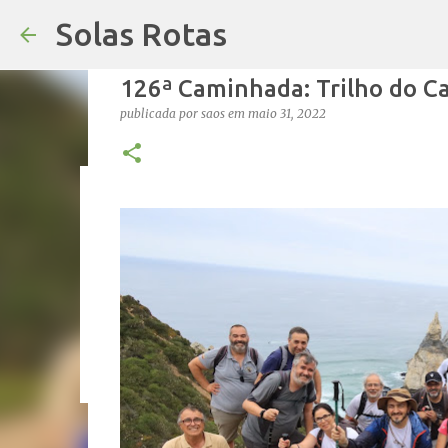
Solas Rotas
126ª Caminhada: Trilho do C
publicada por
saos
em
maio 31, 2022
Os Solas Rotas estão de férias
publicada por
saos
em
julho 03, 2026
FÉRIAS
0