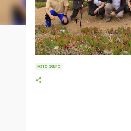
FOTO GRUPO
C
o