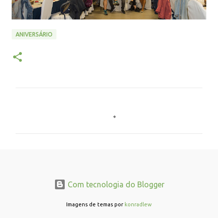
ANIVERSÁRIO
C
o
m
e
n
t
Com tecnologia do Blogger
á
r
Imagens de temas por
konradlew
i