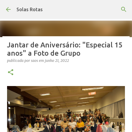
Avançar para o conteúdo principal
Solas Rotas
Jantar de Aniversário: "Especial 15
Os Solas Rotas estão de férias
anos" a Foto de Grupo
publicada por
saos
em
julho 03, 2026
FÉRIAS
publicada por
saos
em
junho 21, 2022
0