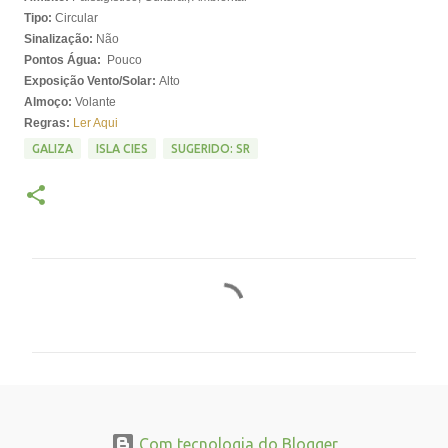
Tipo:
Circular
Sinalização:
Não
Pontos Água:
Pouco
Exposição Vento/Solar:
Alto
Almoço:
Volante
Regras:
Ler Aqui
GALIZA
ISLA CIES
SUGERIDO: SR
C
o
m
e
n
t
Com tecnologia do Blogger