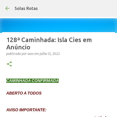
Avançar para o conteúdo princ
Solas Rotas
128ª Caminhada: Isla Cies em
Os Solas Rotas estão de férias
Anúncio
publicada por
saos
em
julho 03, 2026
FÉRIAS
publicada por
saos
em
julho 11, 2022
0
CAMINHADA CONFIRMADA
ABERTO A TODOS
AVISO IMPORTANTE: