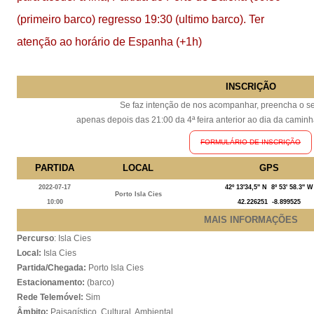
(primeiro barco) regresso 19:30 (ultimo barco). Ter
atenção ao horário de Espanha (+1h)
INSCRIÇÃO
Se faz intenção de nos acompanhar, preencha o se
apenas depois das 21:00 da 4ª feira anterior ao dia da caminha
FORMULÁRIO DE INSCRIÇÃO
PARTIDA
LOCAL
GPS
2022-07-17
42º 13'34,5'' N 8º 53' 58.3'' W
Porto Isla Cies
10:00
42.226251 -8.899525
MAIS INFORMAÇÕES
Percurso
: Isla Cies
Local:
Isla Cies
Partida/Chegada:
Porto Isla Cies
Estacionamento:
(barco)
Rede Telemóvel:
Sim
Âmbito:
Paisagístico, Cultural, Ambiental