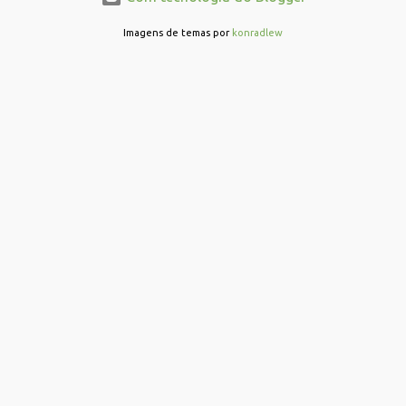
á
r
Imagens de temas por
konradlew
i
o
s