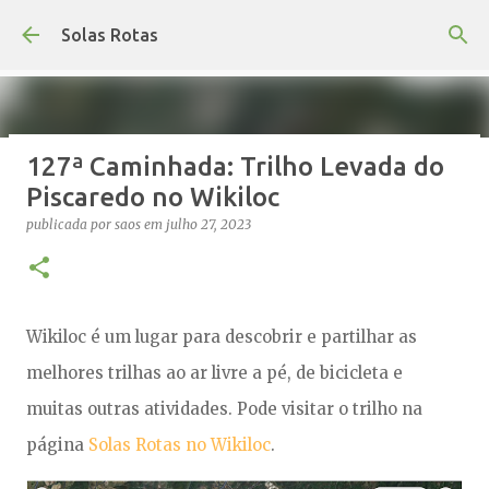
Avançar para o conteúdo principal
Solas Rotas
127ª Caminhada: Trilho Levada do
Os Solas Rotas estão de férias
Piscaredo no Wikiloc
publicada por
saos
em
julho 03, 2026
FÉRIAS
publicada por
saos
em
julho 27, 2023
0
Wikiloc é um lugar para descobrir e partilhar as
melhores trilhas ao ar livre a pé, de bicicleta e
muitas outras atividades. Pode visitar o trilho na
página
Solas Rotas no Wikiloc
.