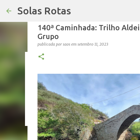
Solas Rotas
140ª Caminhada: Trilho Aldei
Grupo
publicada por
saos
em
setembro 11, 2023
Os Solas Rotas estão de férias
publicada por
saos
em
julho 03, 2026
FÉRIAS
0