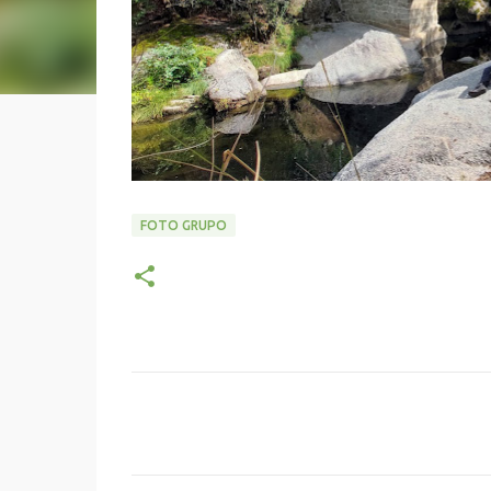
FOTO GRUPO
C
o
m