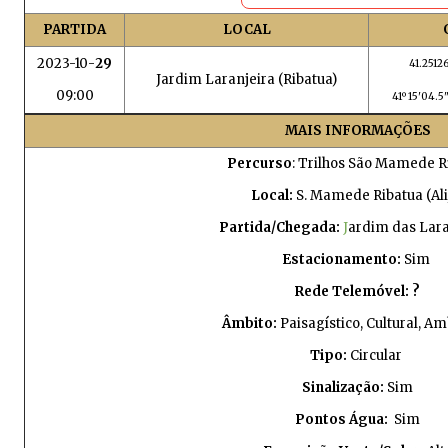
PARTIDA
LOCAL
2023-10-
29
41.2512
Jardim Laranjeira (Ribatua)
09:00
41º 15'04.5'
MAIS INFORMAÇÕES
Percurso
: Trilhos São Mamede R
Local:
S. Mamede Ribatua (Ali
Partida/Chegada:
J
ardim das Lara
Estacionamento:
Sim
Rede Telemóvel: ?
Âmbito:
Paisagístico, Cultural, Am
Tipo:
Circular
Sinalização:
Sim
Pontos Água:
Sim