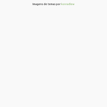
r
Imagens de temas por
konradlew
i
o
s