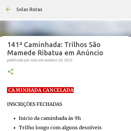
Avançar para o conteúdo princ
Solas Rotas
141ª Caminhada: Trilhos São
Os Solas Rotas estão de férias
Mamede Ribatua em Anúncio
publicada por
saos
em
julho 03, 2026
FÉRIAS
publicada por
saos
em
outubro 20, 2023
0
CAMINHADA CANCELADA
INSCRIÇÕES FECHADAS
Inicio da caminhada às 9h
Trilho longo com alguns desníveis