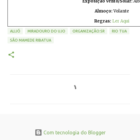
Exposição Vento/Solar:
Alt
Almoço:
Volante
Regras:
Ler Aqui
ALIJÓ
MIRADOURO DO UJO
ORGANIZAÇÃO:SR
RIO TUA
SÃO MAMEDE RIBATUA
C
o
m
e
n
t
Com tecnologia do Blogger
á