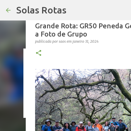
Solas Rotas
Grande Rota: GR50 Peneda Ge
a Foto de Grupo
publicada por
saos
em
janeiro 31, 2024
Os Solas Rotas estão de férias
publicada por
saos
em
julho 03, 2026
FÉRIAS
0