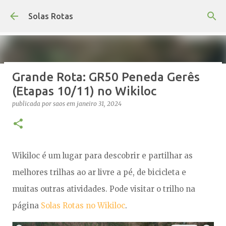
Avançar para o conteúdo principal
Solas Rotas
Grande Rota: GR50 Peneda Gerês
Os Solas Rotas estão de férias
(Etapas 10/11) no Wikiloc
publicada por
saos
em
julho 03, 2026
FÉRIAS
publicada por
saos
em
janeiro 31, 2024
0
Wikiloc é um lugar para descobrir e partilhar as
melhores trilhas ao ar livre a pé, de bicicleta e
muitas outras atividades. Pode visitar o trilho na
página
Solas Rotas no Wikiloc
.