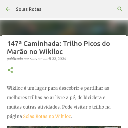
Avançar para o conteúdo principal
Solas Rotas
147ª Caminhada: Trilho Picos do
Os Solas Rotas estão de férias
Marão no Wikiloc
publicada por
saos
em
julho 03, 2026
FÉRIAS
publicada por
saos
em
abril 22, 2024
0
Wikiloc é um lugar para descobrir e partilhar as
melhores trilhas ao ar livre a pé, de bicicleta e
muitas outras atividades. Pode visitar o trilho na
página
Solas Rotas no Wikiloc
.