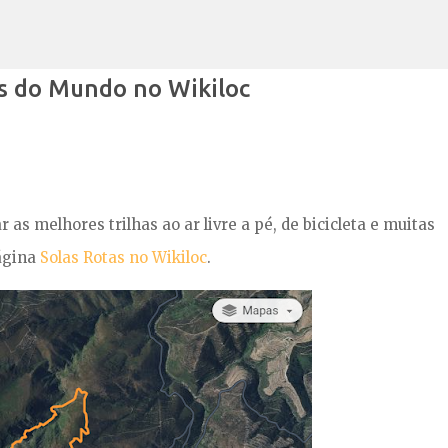
Avançar para o conteúdo principal
s do Mundo no Wikiloc
 as melhores trilhas ao ar livre a pé, de bicicleta e muitas
página
Solas Rotas no Wikiloc
.