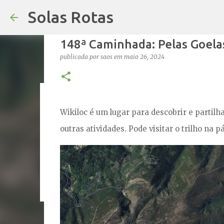
Solas Rotas
148ª Caminhada: Pelas Goela
publicada por
saos
em
maio 26, 2024
Os Solas Rotas estão de férias
Wikiloc é um lugar para descobrir e partilhar
publicada por
saos
em
julho 03, 2026
FÉRIAS
outras atividades. Pode visitar o trilho na 
0