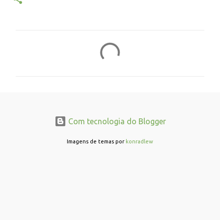
C
o
m
e
n
t
Com tecnologia do Blogger
á
r
Imagens de temas por
konradlew
i
o
s