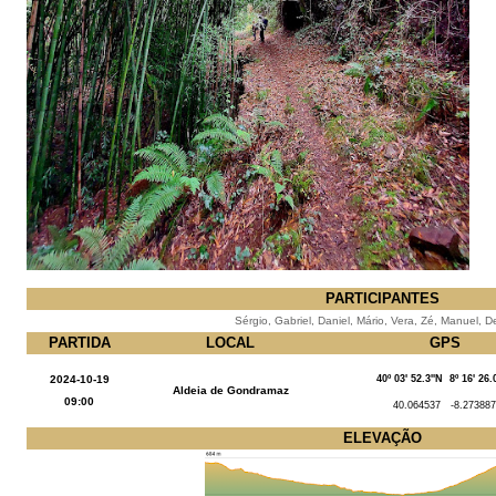
PARTICIPANTES
Sérgio, Gabriel, Daniel, Mário, Vera, Zé, Manuel, D
PARTIDA
LOCAL
GPS
2024-10-19
40º 03' 52.3''N 8º 16' 26.
Aldeia de Gondramaz
09:00
40.064537 -8.273887
ELEVAÇÃO