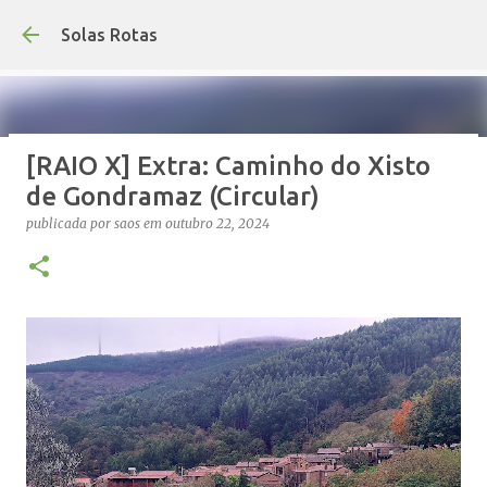
Avançar para o conteúdo princip
Solas Rotas
[RAIO X] Extra: Caminho do Xisto
Os Solas Rotas estão de férias
de Gondramaz (Circular)
publicada por
saos
em
julho 03, 2026
FÉRIAS
publicada por
saos
em
outubro 22, 2024
0