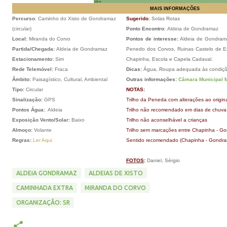
MAIS INFORMAÇÕES
Percurso
: Caminho do Xisto de Gondramaz
Sugerido
:
Solas Rotas
(circular)
Ponto Encontro
:
Aldeia de Gondramaz
Local:
Miranda do Corvo
Pontos de interesse:
Aldeia de Gondrama
Partida/Chegada:
Aldeia de Gondramaz
Penedo dos Corvos, Ruinas Castelo de E
Estacionamento:
Sim
Chapinha, Escola e Capela Cadaval.
Rede Telemóvel:
Fraca
Dicas:
Água, Roupa adequada às condiçõe
Âmbito:
Paisagístico, Cultural, Ambiental
Outras informações:
Câmara Municipal 
Tipo:
Circular
NOTAS:
Sinalização:
GPS
Trilho da Peneda com alterações ao original
Pontos Água:
Aldeia
Trilho não recomendado em dias de chuva 
Exposição Vento/Solar:
Baixo
Trilho não aconselhável a crianças
Almoço:
Volante
Trilho sem marcações entre Chapinha - Gon
Regras:
Ler Aqui
Sentido recomendado (Chapinha - Gondr
FOTOS
:
Daniel, Sérgio
ALDEIA GONDRAMAZ
ALDEIAS DE XISTO
CAMINHADA EXTRA
MIRANDA DO CORVO
ORGANIZAÇÃO: SR