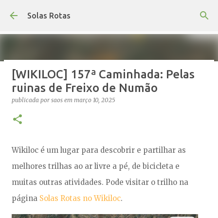
Avançar para o conteúdo principal
Solas Rotas
[WIKILOC] 157ª Caminhada: Pelas
Os Solas Rotas estão de férias
ruinas de Freixo de Numão
publicada por
saos
em
julho 03, 2026
FÉRIAS
publicada por
saos
em
março 10, 2025
0
Wikiloc é um lugar para descobrir e partilhar as
melhores trilhas ao ar livre a pé, de bicicleta e
muitas outras atividades. Pode visitar o trilho na
página
Solas Rotas no Wikiloc
.