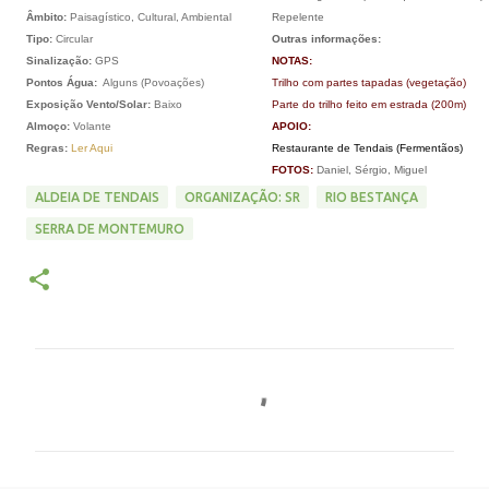
Âmbito:
Paisagístico, Cultural, Ambiental
Repelente
Tipo:
Circular
Outras informações:
Sinalização:
GPS
NOTAS:
Pontos Água:
Alguns (Povoações)
Trilho com partes tapadas (vegetação)
Exposição Vento/Solar:
Baixo
Parte do trilho feito em estrada (200m)
Almoço:
Volante
APOIO:
Regras:
Ler Aqui
Restaurante de Tendais (Fermentãos)
FOTOS:
Daniel, Sérgio, Miguel
ALDEIA DE TENDAIS
ORGANIZAÇÃO: SR
RIO BESTANÇA
SERRA DE MONTEMURO
C
o
m
e