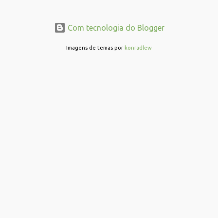
n
t
Com tecnologia do Blogger
á
r
Imagens de temas por
konradlew
i
o
s