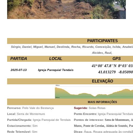
PARTICIPANTES
Sérgio, Daniel, Miguel, Manuel, Deolinda, Rocha, Ricardo, Conceição, Isilda, Anabela
Alcides, Raul,
PARTIDA
LOCAL
GPS
41º 00' 47.8''N 8º 03' 0
2025-07-13
Igreja Paroquial Tendais
41.013279 -8.0509
ELEVAÇÃO
MAIS INFORMAÇÕES
Percurso
: Pelo Vale do Bestança
Sugerido
:
Solas Rotas
Local:
Serra de Montemuro
Ponto Encontro:
Igreja Paraoquial Tendais
Partida/Chegada:
Igreja Paroquial de Tendais
Pontos de interesse:
Serra de Montemuro,
A
Estacionamento:
Sim
Muros,
Ponte de Covelas,
Aldeia de Soutelo,
Po
Rede Telemóvel:
Sim
Dicas:
Água, Roupa adequada às condições