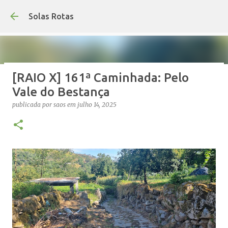
Avançar para o conteúdo princip
Solas Rotas
[RAIO X] 161ª Caminhada: Pelo
Os Solas Rotas estão de férias
Vale do Bestança
publicada por
saos
em
julho 03, 2026
FÉRIAS
publicada por
saos
em
julho 14, 2025
0