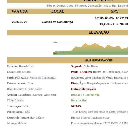
Sérgio, Daniel, Carla, Pinheiro, Conceição, Isilda, Rui, Deolin
PARTIDA
LOCAL
GPS
40º 05' 68.8''N 8º 29' 23
2026-06-20
Ruinas de Conimbriga
40,099121 -8,78988
ELEVAÇÃO
MAIS INFORMAÇÕES
Percurso
:
Rota de Sicó
Sugerido
:
Solas Rotas
Local:
Serra de Sicó
Ponto Encontro:
Ruinas de Conímbriga, Casc
Partida/Chegada:
Ruinas de Conimbriga
(totalmente seco), Moinho de Vento, Buracas de
Estacionamento:
Sim
Dicas:
Água, Roupa adequada às condições atmosf
Rede Telemóvel:
Partes s/rede
Outras informações:
Âmbito:
Paisagístico, Cultural, Ambiental
Ruinas de Conimbriga
Tipo:
Circular
Rota de Sicó
Sinalização:
GPS
NOTAS:
Pontos Água:
Não
Trilho Longo, com caminhos pé posto, estradão e
Exposição Vento/Solar:
Médio
Rio dos Mouros (totalmente seco)
Almoço:
Volante
Pontos de água nas aldeias (JANEANES, C