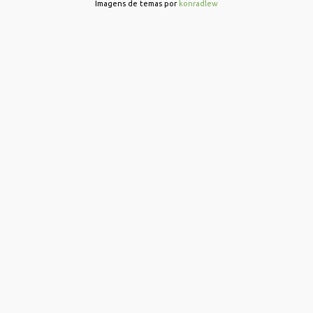
r
Imagens de temas por
konradlew
i
o
s