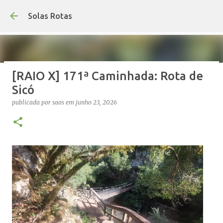
Avançar para o conteúdo princip
Solas Rotas
[RAIO X] 171ª Caminhada: Rota de
Os Solas Rotas estão de férias
Sicó
publicada por
saos
em
julho 03, 2026
FÉRIAS
publicada por
saos
em
junho 23, 2026
0