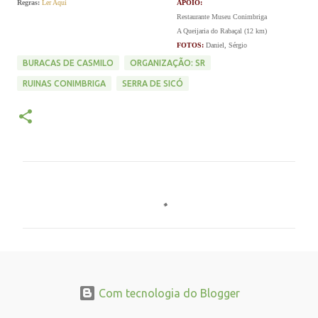
Regras:
Ler Aqui
APOIO:
Restaurante Museu Conimbriga
A Queijaria do Rabaçal (12 km)
FOTOS:
Daniel, Sérgio
BURACAS DE CASMILO
ORGANIZAÇÃO: SR
RUINAS CONIMBRIGA
SERRA DE SICÓ
C
o
m
e
n
t
Com tecnologia do Blogger
á