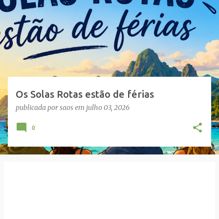
s
a
g
e
n
s
Os Solas Rotas estão de férias
publicada por
saos
em
julho 03, 2026
0