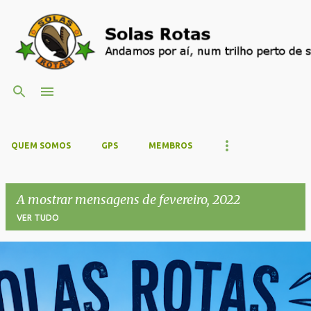
Avançar para o conteúdo principal
QUEM SOMOS
GPS
MEMBROS
A mostrar mensagens de fevereiro, 2022
VER TUDO
M
e
n