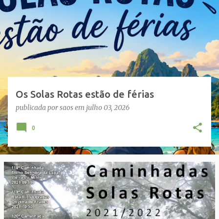
s
a
g
e
n
s
Os Solas Rotas estão de férias
publicada por
saos
em
julho 03, 2026
0