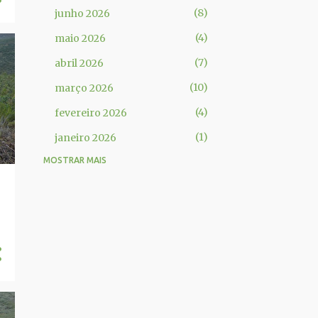
8
junho 2026
4
maio 2026
7
abril 2026
10
março 2026
4
fevereiro 2026
1
janeiro 2026
MOSTRAR MAIS
70
2025
5
dezembro 2025
7
novembro 2025
1
outubro 2025
6
setembro 2025
8
julho 2025
15
junho 2025