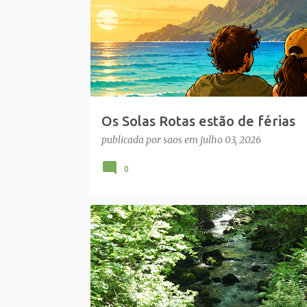
a
g
e
n
s
Os Solas Rotas estão de férias
publicada por
saos
em
julho 03, 2026
0
BOALHOSA
CAMINHADA EXTRA
PONTE DE LIMA