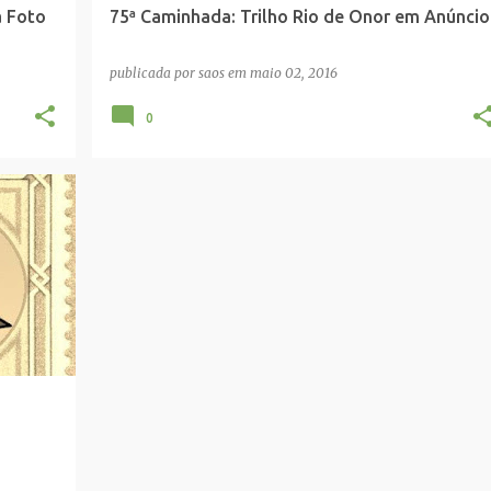
a Foto
75ª Caminhada: Trilho Rio de Onor em Anúncio
publicada por
saos
em
maio 02, 2016
0
+