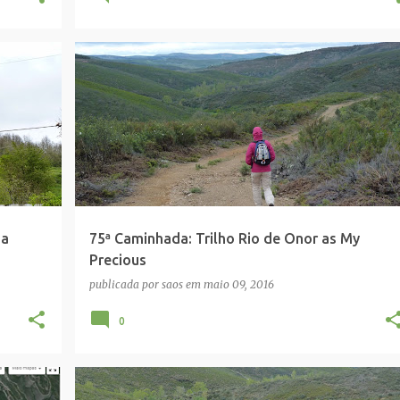
+
MY PRECIOUS
pa
75ª Caminhada: Trilho Rio de Onor as My
Precious
publicada por
saos
em
maio 09, 2016
0
FOTO GRUPO