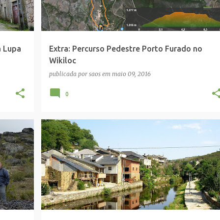
à Lupa
Extra: Percurso Pedestre Porto Furado no
Wikiloc
publicada por
saos
em
maio 09, 2016
0
ALDEIA RIO DE ONOR
BRAGANÇA
PARQUE NATURAL MONTESINHO
SUGERIDO: SR
+