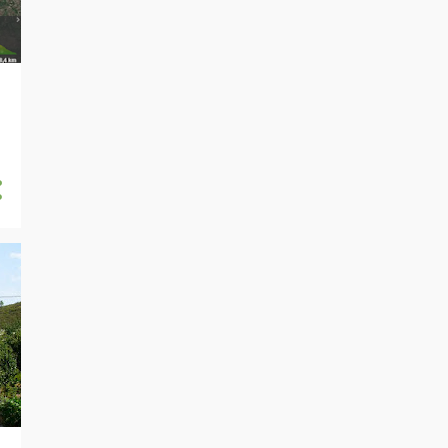
11
abril 2024
5
março 2024
11
fevereiro 2024
8
janeiro 2024
84
2023
6
dezembro 2023
13
novembro 2023
4
outubro 2023
13
setembro 2023
9
julho 2023
8
junho 2023
6
maio 2023