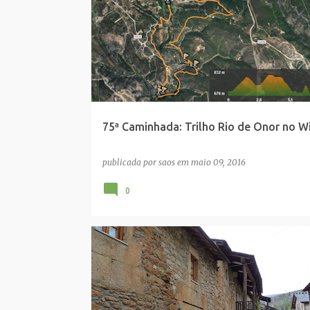
75ª Caminhada: Trilho Rio de Onor no Wi
publicada por
saos
em
maio 09, 2016
0
ALDEIA DE MONTESINHO
BRAGANÇA
PARQUE NATURAL MONTESINHO