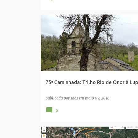
ALDEIA RIO DE ONOR
BRAGANÇA
PARQUE NATURAL MONTESINHO
75ª Caminhada: Trilho Rio de Onor à Lu
publicada por
saos
em
maio 09, 2016
0
WIKILOC