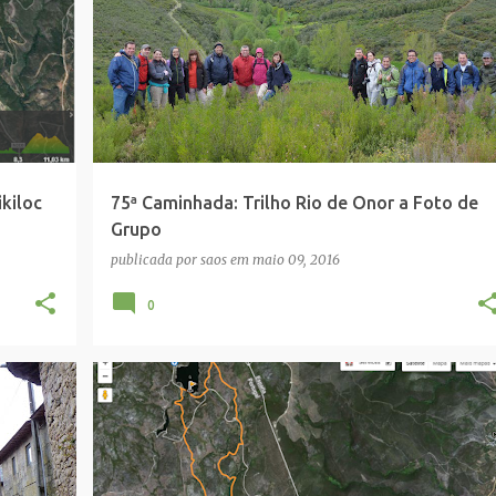
kiloc
75ª Caminhada: Trilho Rio de Onor a Foto de
Grupo
publicada por
saos
em
maio 09, 2016
0
+
WIKILOC