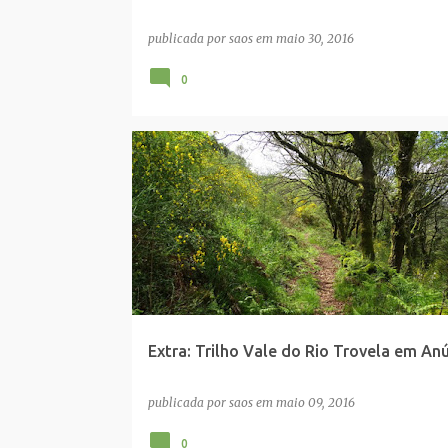
publicada por
saos
em
maio 30, 2016
0
BOALHOSA
CAMINHADA EXTRA
PONTE DE LIMA
Extra: Trilho Vale do Rio Trovela em An
publicada por
saos
em
maio 09, 2016
0