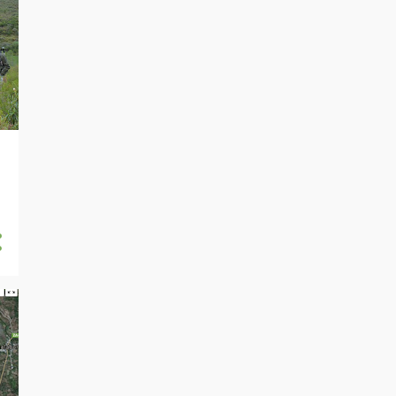
9
maio 2025
3
abril 2025
4
março 2025
7
fevereiro 2025
5
janeiro 2025
83
2024
4
dezembro 2024
5
novembro 2024
11
outubro 2024
3
setembro 2024
7
julho 2024
14
junho 2024
4
maio 2024