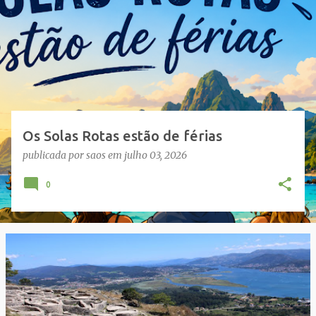
s
a
g
e
n
s
Os Solas Rotas estão de férias
publicada por
saos
em
julho 03, 2026
0