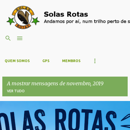
Avançar para o conteúdo principal
QUEM SOMOS
GPS
MEMBROS
A mostrar mensagens de novembro, 2019
VER TUDO
M
e
n