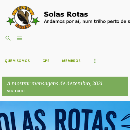
Avançar para o conteúdo principal
QUEM SOMOS
GPS
MEMBROS
A mostrar mensagens de dezembro, 2021
VER TUDO
M
e
n