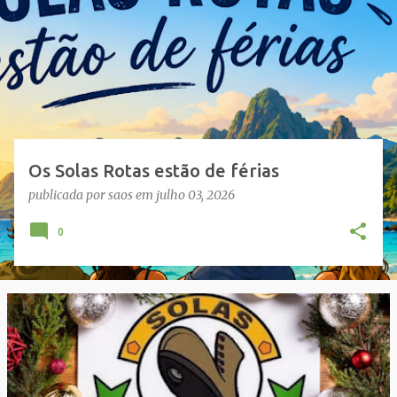
s
a
g
e
n
s
Os Solas Rotas estão de férias
publicada por
saos
em
julho 03, 2026
0